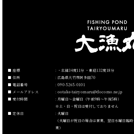
2019年4月
2019年3月
2019年2月
2019年1月
2018年12月
座標
: ・北緯34度11分 ・東経132度18分
住所
: 広島県大竹市阿多田70
2018年11月
電話番号
: 090-5265-0101
メールアドレス
:
ootake-tairyomaru
docomo.ne.jp
2018年10月
受付時間
: 月曜日～金曜日（午前9時～午後5時）
※土・日・祝日は受付しておりません
2018年9月
定休日
: 火曜日
（火曜日が祝日の場合は営業、翌日水曜日臨時
2018年8月
業）