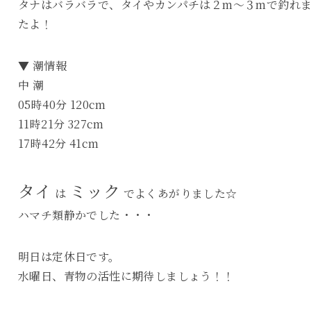
タナはバラバラで、タイやカンパチは２m～３mで釣れ
たよ！
▼ 潮情報
中 潮
05時40分 120cm
11時21分 327cm
17時42分 41cm
タイ
ミック
は
でよくあがりました☆
ハマチ類静かでした・・・
明日は定休日です。
水曜日、青物の活性に期待しましょう！！