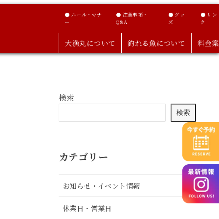
● ルール・マナ
● 注意事項・
● グッ
● リン
ー
Q&A
ズ
ク
大漁丸について
釣れる魚について
料金案
検索
検索
カテゴリー
お知らせ・イベント情報
休業日・営業日