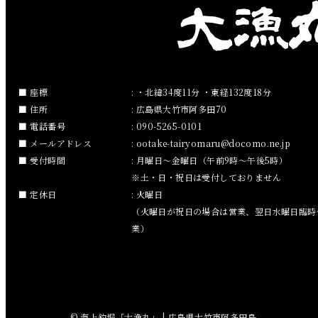
2019年2月
2019年1月
2018年12月
座標
: ・北緯34度11分 ・東経132度18分
住所
: 広島県大竹市阿多田70
2018年11月
電話番号
: 090-5265-0101
メールアドレス
:
ootake-tairyomaru
docomo.ne.jp
2018年10月
受付時間
: 月曜日～金曜日（午前9時～午後5時）
※土・日・祝日は受付しておりません
2018年9月
定休日
: 火曜日
（火曜日が祝日の場合は営業、翌日水曜日臨時
2018年8月
業）
2018年7月
2018年6月
© 海上釣堀「大漁丸」 | 広島県大竹市阿多田島.