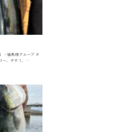
１ ・福馬様グループ タ
ロー、ササミ、…