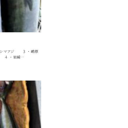
７ シマアジ ３ ・嶋原
 ４ ・岩崎…