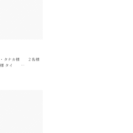
２ ・タナカ様 ２名様
様 タイ …