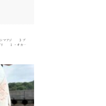
５ シマアジ ３ ブ
リ １ ・オカ…