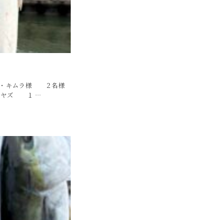
４ ・キムラ様 ２名様
 ヤズ １ …