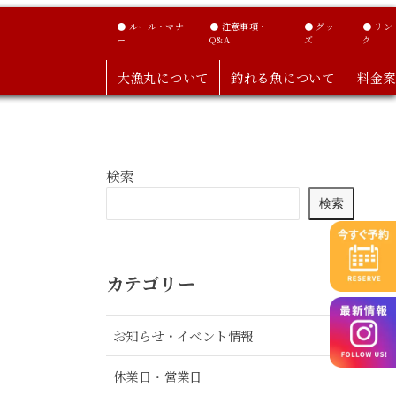
● ルール・マナ
● 注意事項・
● グッ
● リン
ー
Q&A
ズ
ク
大漁丸について
釣れる魚について
料金案
検索
検索
カテゴリー
お知らせ・イベント情報
休業日・営業日