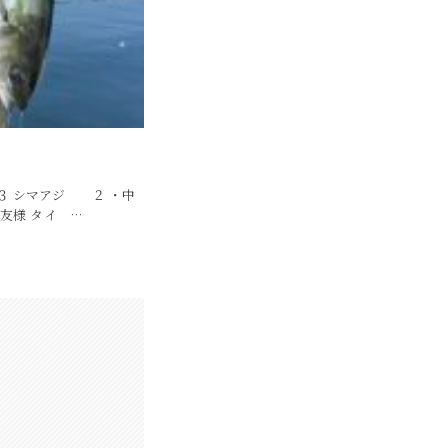
３ シマアジ ２ ・中
友様 タイ …