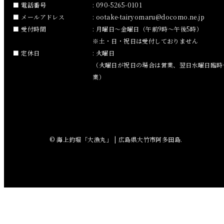
2018年11月
電話番号
: 090-5265-0101
メールアドレス
:
ootake-tairyomaru
docomo.ne.jp
2018年10月
受付時間
: 月曜日～金曜日（午前9時～午後5時）
※土・日・祝日は受付しておりません
2018年9月
定休日
: 火曜日
（火曜日が祝日の場合は営業、翌日水曜日臨時
2018年8月
業）
2018年7月
2018年6月
© 海上釣堀「大漁丸」 | 広島県大竹市阿多田島.
2018年5月
2018年4月
2018年3月
2018年2月