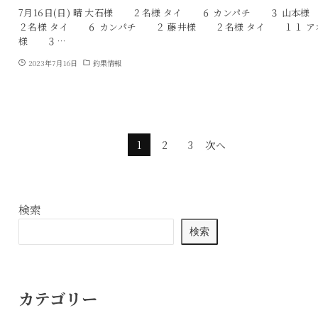
7月16日(日) 晴 大石様 ２名様 タイ ６ カンパチ ３ 山
２名様 タイ ６ カンパチ ２ 藤井様 ２名様 タイ １１ ア
様 ３…
2023年7月16日
釣果情報
1
2
3
次へ
検索
検索
カテゴリー