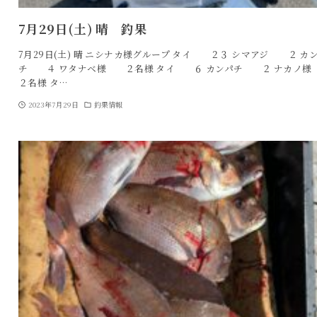
7月29日(土) 晴 釣果
7月29日(土) 晴 ニシナカ様グループ タイ ２３ シマアジ ２ カ
チ ４ ワタナベ様 ２名様 タイ ６ カンパチ ２ ナカ
２名様 タ…
2023年7月29日
釣果情報