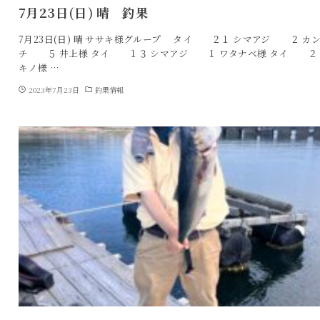
7月23日(日) 晴 釣果
7月23日(日) 晴 ササキ様グループ タイ ２１ シマアジ ２ カ
チ ５ 井上様 タイ １３ シマアジ １ ワタナベ様 タイ ２ 
キノ様 …
2023年7月23日
釣果情報