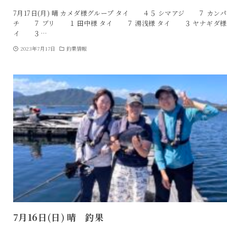
7月17日(月) 晴 カメダ様グループ タイ ４５ シマアジ ７ カンパ
チ ７ ブリ １ 田中様 タイ ７ 湯浅様 タイ ３ ヤナギダ様
イ ３…
2023年7月17日
釣果情報
7月16日(日) 晴 釣果