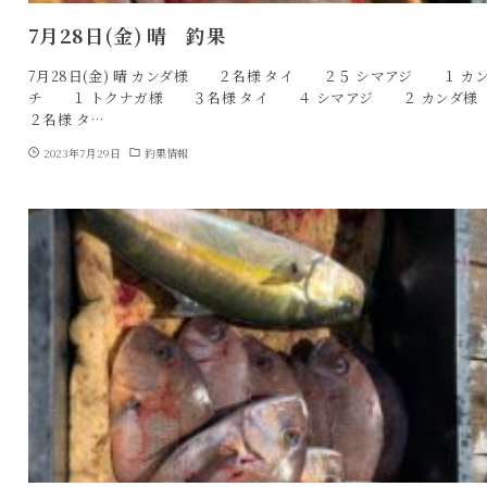
7月28日(金) 晴 釣果
7月28日(金) 晴 カンダ様 ２名様 タイ ２５ シマアジ １ カ
チ １ トクナガ様 ３名様 タイ ４ シマアジ ２ カン
２名様 タ…
2023年7月29日
釣果情報