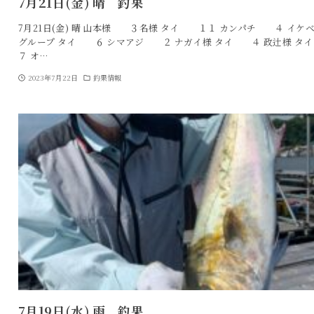
7月21日(金) 晴 釣果
7月21日(金) 晴 山本様 ３名様 タイ １１ カンパチ ４ イケ
グループ タイ ６ シマアジ ２ ナガイ様 タイ ４ 政辻様 
７ オ…
2023年7月22日
釣果情報
7月19日(水) 雨 釣果