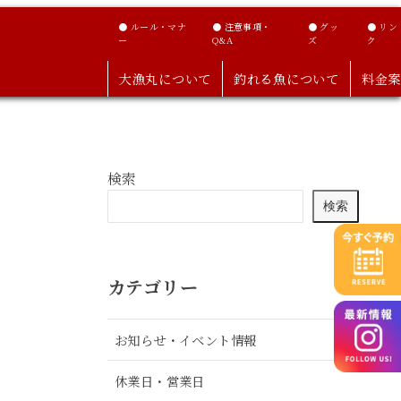
● ルール・マナ
● 注意事項・
● グッ
● リン
ー
Q&A
ズ
ク
大漁丸について
釣れる魚について
料金案
検索
検索
カテゴリー
お知らせ・イベント情報
休業日・営業日