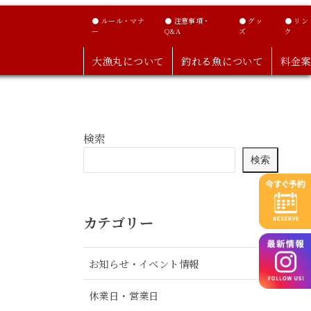
● ルール・マナ
● 注意事項・
● グッ
● リン
ー
Q&A
ズ
ク
大漁丸について
釣れる魚について
料金案
検索
検索
カテゴリー
お知らせ・イベント情報
休業日・営業日