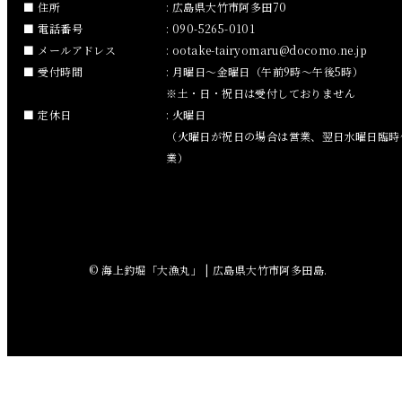
住所
: 広島県大竹市阿多田70
2018年11月
電話番号
: 090-5265-0101
メールアドレス
:
ootake-tairyomaru
docomo.ne.jp
2018年10月
受付時間
: 月曜日～金曜日（午前9時～午後5時）
※土・日・祝日は受付しておりません
2018年9月
定休日
: 火曜日
（火曜日が祝日の場合は営業、翌日水曜日臨時
2018年8月
業）
2018年7月
2018年6月
© 海上釣堀「大漁丸」 | 広島県大竹市阿多田島.
2018年5月
2018年4月
2018年3月