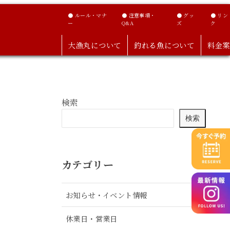
● ルール・マナ
● 注意事項・
● グッ
● リン
ー
Q&A
ズ
ク
大漁丸について
釣れる魚について
料金案
検索
検索
カテゴリー
お知らせ・イベント情報
休業日・営業日