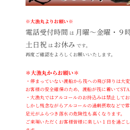
※大漁丸よりお願い※
電話受付時間
月曜～金曜・９
は
土日祝
お休み
は
です。
再度ご確認をよろしくお願いいたします。
＊大漁丸からお願い＊
・停まっていない渡船から筏への飛び降りは大変
お客様の安全確保のため、渡船が筏に着いてST
・大漁丸ではアルコールのお持込みは禁止して
しかし残念ながらアルコールの過剰摂取などで雰
足元がふらつき落水の危険性も高くなります。
ご来場いただくお客様皆様に楽しい１日を過ご
ます。