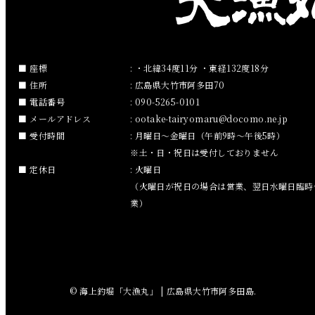
2019年1月
2018年12月
座標
: ・北緯34度11分 ・東経132度18分
住所
: 広島県大竹市阿多田70
2018年11月
電話番号
: 090-5265-0101
メールアドレス
:
ootake-tairyomaru
docomo.ne.jp
2018年10月
受付時間
: 月曜日～金曜日（午前9時～午後5時）
※土・日・祝日は受付しておりません
2018年9月
定休日
: 火曜日
（火曜日が祝日の場合は営業、翌日水曜日臨時
2018年8月
業）
2018年7月
2018年6月
© 海上釣堀「大漁丸」 | 広島県大竹市阿多田島.
2018年5月