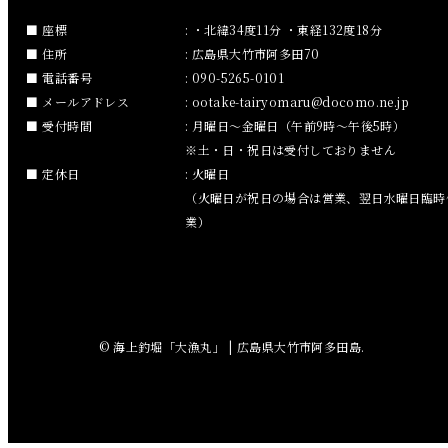
2018年12月
座標
: ・北緯34度11分 ・東経132度18分
住所
: 広島県大竹市阿多田70
2018年11月
電話番号
: 090-5265-0101
メールアドレス
:
ootake-tairyomaru
docomo.ne.jp
2018年10月
受付時間
: 月曜日～金曜日（午前9時～午後5時）
※土・日・祝日は受付しておりません
2018年9月
定休日
: 火曜日
（火曜日が祝日の場合は営業、翌日水曜日臨時
2018年8月
業）
2018年7月
2018年6月
© 海上釣堀「大漁丸」 | 広島県大竹市阿多田島.
2018年5月
2018年4月