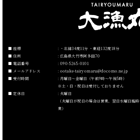
2019年3月
2019年2月
2019年1月
2018年12月
座標
: ・北緯34度11分 ・東経132度18分
住所
: 広島県大竹市阿多田70
2018年11月
電話番号
: 090-5265-0101
メールアドレス
:
ootake-tairyomaru
docomo.ne.jp
2018年10月
受付時間
: 月曜日～金曜日（午前9時～午後5時）
※土・日・祝日は受付しておりません
2018年9月
定休日
: 火曜日
（火曜日が祝日の場合は営業、翌日水曜日臨時
2018年8月
業）
2018年7月
2018年6月