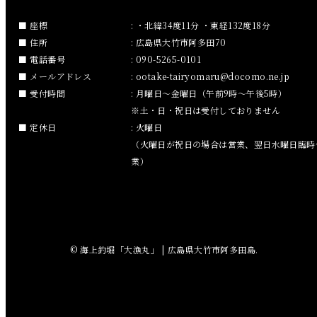
2018年12月
座標
: ・北緯34度11分 ・東経132度18分
住所
: 広島県大竹市阿多田70
2018年11月
電話番号
: 090-5265-0101
メールアドレス
:
ootake-tairyomaru
docomo.ne.jp
2018年10月
受付時間
: 月曜日～金曜日（午前9時～午後5時）
※土・日・祝日は受付しておりません
2018年9月
定休日
: 火曜日
（火曜日が祝日の場合は営業、翌日水曜日臨時
2018年8月
業）
2018年7月
2018年6月
© 海上釣堀「大漁丸」 | 広島県大竹市阿多田島.
2018年5月
2018年4月