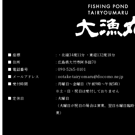
2019年3月
2019年2月
2019年1月
2018年12月
座標
: ・北緯34度11分 ・東経132度18分
住所
: 広島県大竹市阿多田70
2018年11月
電話番号
: 090-5265-0101
メールアドレス
:
ootake-tairyomaru
docomo.ne.jp
2018年10月
受付時間
: 月曜日～金曜日（午前9時～午後5時）
※土・日・祝日は受付しておりません
2018年9月
定休日
: 火曜日
（火曜日が祝日の場合は営業、翌日水曜日臨時
2018年8月
業）
2018年7月