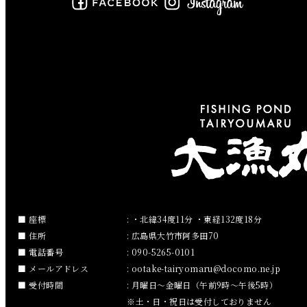
2019年6月
2019年5月
2019年4月
2019年3月
2019年2月
2019年1月
2018年12月
座標
: ・北緯34度11分 ・東経132度18分
住所
: 広島県大竹市阿多田70
2018年11月
電話番号
: 090-5265-0101
メールアドレス
:
ootake-tairyomaru
docomo.ne.jp
2018年10月
受付時間
: 月曜日～金曜日（午前9時～午後5時）
※土・日・祝日は受付しておりません