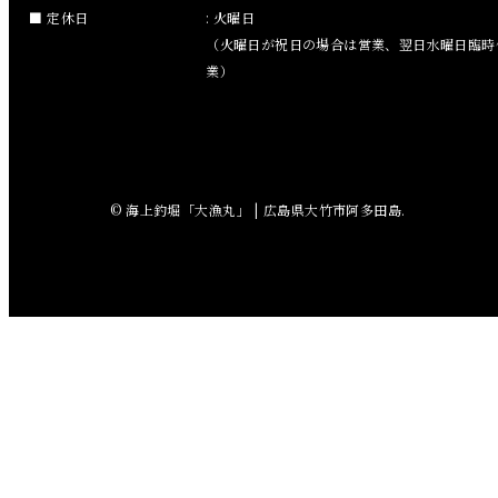
2018年9月
定休日
: 火曜日
（火曜日が祝日の場合は営業、翌日水曜日臨時
2018年8月
業）
2018年7月
2018年6月
© 海上釣堀「大漁丸」 | 広島県大竹市阿多田島.
2018年5月
2018年4月
2018年3月
2018年2月
2018年1月