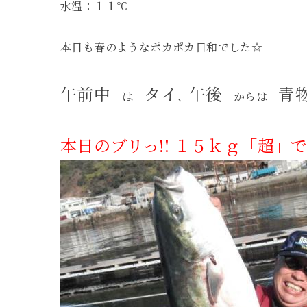
水温：１１℃
本日も春のようなポカポカ日和でした☆
午前中
タイ
午後
青
は
、
からは
本日のブリっ!! １５ｋｇ「超」