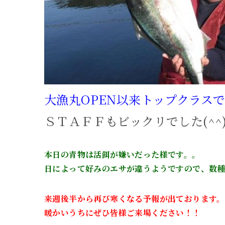
大漁丸OPEN以来トップクラス
ＳＴＡＦＦもビックリでした(^^)/
本日の青物は活餌が嫌いだった様です。。
日によって好みのエサが違うようですので、数
来週後半から再び寒くなる予報が出ております。
暖かいうちにぜひ皆様ご来場ください！！