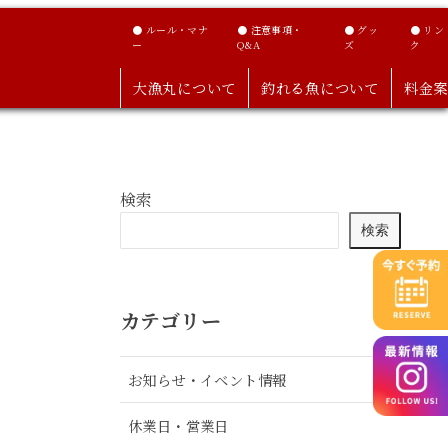
● ルール・マナ
● 注意事項・
● グッ
● リン
ー
Q&A
ズ
ク
大漁丸について
釣れる魚について
料金案
検索
検索
カテゴリー
お知らせ・イベント情報
休業日・営業日