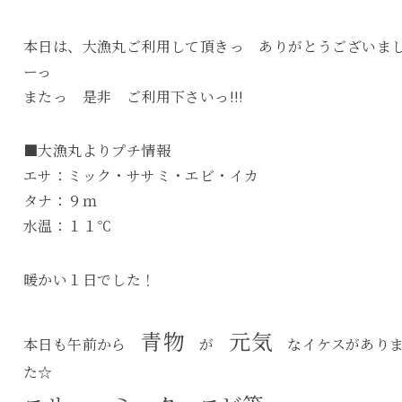
本日は、大漁丸ご利用して頂きっ ありがとうございま
ーっ
またっ 是非 ご利用下さいっ!!!
■大漁丸よりプチ情報
エサ：ミック・ササミ・エビ・イカ
タナ：９ｍ
水温：１１℃
暖かい１日でした！
青物
元気
本日も午前から
が
なイケスがあり
た☆