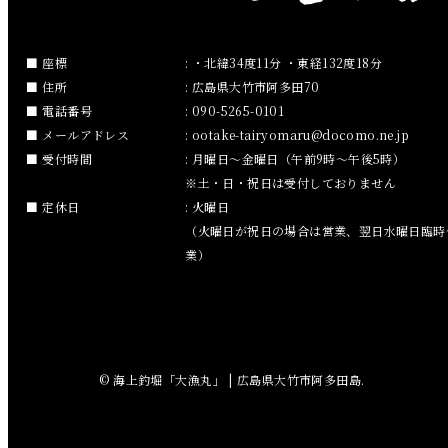
2019年1月
2018年12月
座標
: ・北緯34度11分 ・東経132度18分
住所
: 広島県大竹市阿多田70
2018年11月
電話番号
: 090-5265-0101
メールアドレス
:
ootake-tairyomaru
docomo.ne.jp
2018年10月
受付時間
: 月曜日～金曜日（午前9時～午後5時）
※土・日・祝日は受付しておりません
2018年9月
定休日
: 火曜日
（火曜日が祝日の場合は営業、翌日水曜日臨時
2018年8月
業）
2018年7月
2018年6月
© 海上釣堀「大漁丸」 | 広島県大竹市阿多田島.
2018年5月