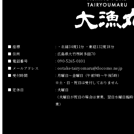
2019年3月
2019年2月
2019年1月
2018年12月
座標
: ・北緯34度11分 ・東経132度18分
住所
: 広島県大竹市阿多田70
2018年11月
電話番号
: 090-5265-0101
メールアドレス
:
ootake-tairyomaru
docomo.ne.jp
2018年10月
受付時間
: 月曜日～金曜日（午前9時～午後5時）
※土・日・祝日は受付しておりません
2018年9月
定休日
: 火曜日
（火曜日が祝日の場合は営業、翌日水曜日臨時
2018年8月
業）
2018年7月
2018年6月