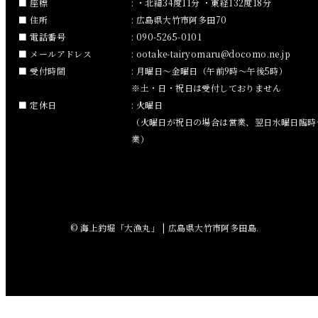
座標
: ・北緯34度11分 ・東経132度18分
住所
: 広島県大竹市阿多田70
2018年11月
電話番号
: 090-5265-0101
メールアドレス
:
ootake-tairyomaru
docomo.ne.jp
2018年10月
受付時間
: 月曜日～金曜日（午前9時～午後5時）
※土・日・祝日は受付しておりません
2018年9月
定休日
: 火曜日
（火曜日が祝日の場合は営業、翌日水曜日臨時
2018年8月
業）
2018年7月
2018年6月
© 海上釣堀「大漁丸」 | 広島県大竹市阿多田島.
2018年5月
2018年4月
2018年3月