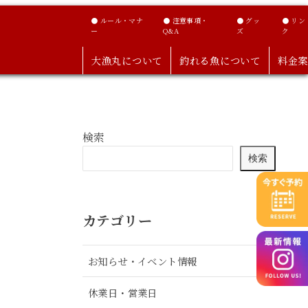
● ルール・マナ
● 注意事項・
● グッ
● リン
ー
Q&A
ズ
ク
大漁丸について
釣れる魚について
料金案
検索
検索
カテゴリー
お知らせ・イベント情報
休業日・営業日