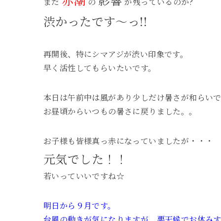
まだ
の
が残っているのか?
渋かったです～っ!!
再開後、特にシマアジが渋い印象です。
早く活性してもらいたいです。
本日は午前中は風があり少しだけ暑さが和らい
お昼頃からいつもの暑さに戻りました。。
お子様も皆様真っ赤になっていましたが・・・
元気でした！！
若いっていいですね☆
明日から９月です。
台風の動きが気になりますが、悪天候でお休み