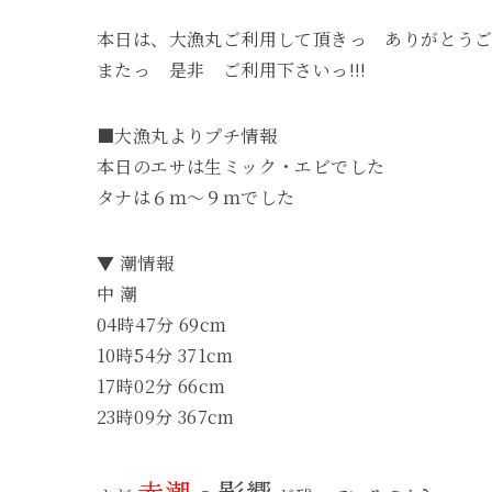
本日は、大漁丸ご利用して頂きっ ありがとう
またっ 是非 ご利用下さいっ!!!
■大漁丸よりプチ情報
本日のエサは生ミック・エビでした
タナは６ｍ～９ｍでした
▼ 潮情報
中 潮
04時47分 69cm
10時54分 371cm
17時02分 66cm
23時09分 367cm
赤潮
影響