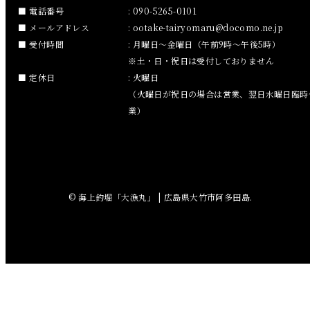
2018年11月
電話番号
: 090-5265-0101
メールアドレス
:
ootake-tairyomaru
docomo.ne.jp
2018年10月
受付時間
: 月曜日～金曜日（午前9時～午後5時）
※土・日・祝日は受付しておりません
2018年9月
定休日
: 火曜日
（火曜日が祝日の場合は営業、翌日水曜日臨時
2018年8月
業）
2018年7月
2018年6月
© 海上釣堀「大漁丸」 | 広島県大竹市阿多田島.
2018年5月
2018年4月
2018年3月