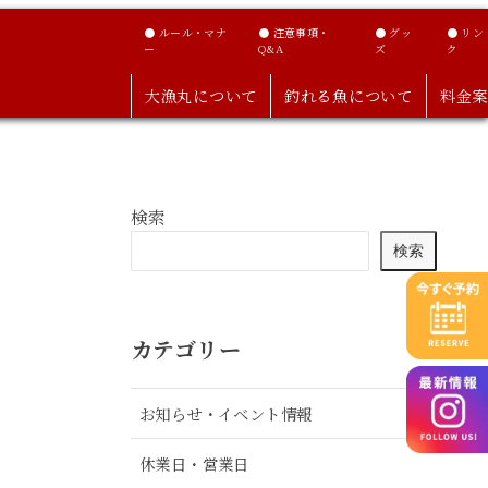
● ルール・マナ
● 注意事項・
● グッ
● リン
ー
Q&A
ズ
ク
大漁丸について
釣れる魚について
料金案
検索
検索
カテゴリー
お知らせ・イベント情報
休業日・営業日