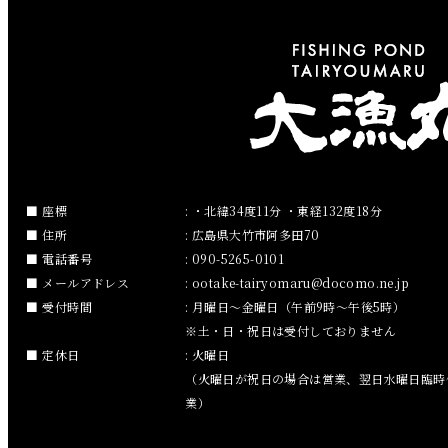
2019年4月
2019年3月
2019年2月
2019年1月
2018年12月
座標
: ・北緯34度11分 ・東経132度18分
住所
: 広島県大竹市阿多田70
2018年11月
電話番号
: 090-5265-0101
メールアドレス
:
ootake-tairyomaru
docomo.ne.jp
2018年10月
受付時間
: 月曜日～金曜日（午前9時～午後5時）
※土・日・祝日は受付しておりません
2018年9月
定休日
: 火曜日
（火曜日が祝日の場合は営業、翌日水曜日臨時
2018年8月
業）