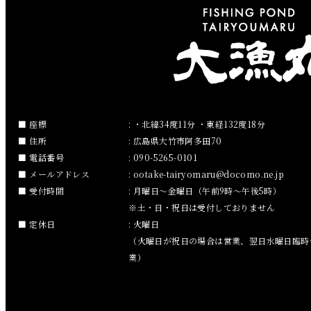
2019年3月
2019年2月
2019年1月
2018年12月
座標
: ・北緯34度11分 ・東経132度18分
住所
: 広島県大竹市阿多田70
2018年11月
電話番号
: 090-5265-0101
メールアドレス
:
ootake-tairyomaru
docomo.ne.jp
2018年10月
受付時間
: 月曜日～金曜日（午前9時～午後5時）
※土・日・祝日は受付しておりません
2018年9月
定休日
: 火曜日
（火曜日が祝日の場合は営業、翌日水曜日臨時
2018年8月
業）
2018年7月