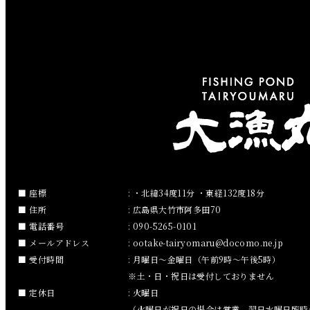
2019年5月
2019年4月
2019年3月
2019年2月
2019年1月
2018年12月
座標
: ・北緯34度11分 ・東経132度18分
住所
: 広島県大竹市阿多田70
2018年11月
電話番号
: 090-5265-0101
メールアドレス
:
ootake-tairyomaru
docomo.ne.jp
2018年10月
受付時間
: 月曜日～金曜日（午前9時～午後5時）
※土・日・祝日は受付しておりません
2018年9月
定休日
: 火曜日
（火曜日が祝日の場合は営業、翌日水曜日臨時