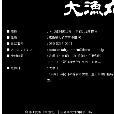
2019年2月
2019年1月
2018年12月
座標
: ・北緯34度11分 ・東経132度18分
住所
: 広島県大竹市阿多田70
2018年11月
電話番号
: 090-5265-0101
メールアドレス
:
ootake-tairyomaru
docomo.ne.jp
2018年10月
受付時間
: 月曜日～金曜日（午前9時～午後5時）
※土・日・祝日は受付しておりません
2018年9月
定休日
: 火曜日
（火曜日が祝日の場合は営業、翌日水曜日臨時
2018年8月
業）
2018年7月
2018年6月
© 海上釣堀「大漁丸」 | 広島県大竹市阿多田島.