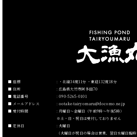
2019年5月
2019年4月
2019年3月
2019年2月
2019年1月
2018年12月
座標
: ・北緯34度11分 ・東経132度18分
住所
: 広島県大竹市阿多田70
2018年11月
電話番号
: 090-5265-0101
メールアドレス
:
ootake-tairyomaru
docomo.ne.jp
2018年10月
受付時間
: 月曜日～金曜日（午前9時～午後5時）
※土・日・祝日は受付しておりません
2018年9月
定休日
: 火曜日
（火曜日が祝日の場合は営業、翌日水曜日臨時