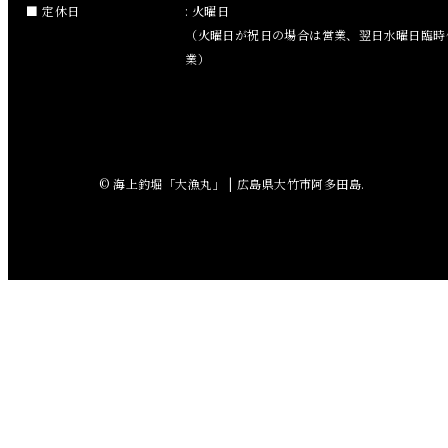
2018年9月
定休日
: 火曜日
（火曜日が祝日の場合は営業、翌日水曜日臨時
2018年8月
業）
2018年7月
2018年6月
© 海上釣堀「大漁丸」 | 広島県大竹市阿多田島.
2018年5月
2018年4月
2018年3月
2018年2月
2018年1月