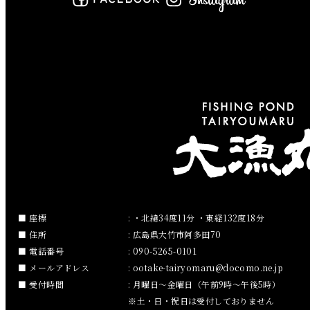
2019年6月
2019年5月
2019年4月
2019年3月
2019年2月
2019年1月
2018年12月
座標
: ・北緯34度11分 ・東経132度18分
住所
: 広島県大竹市阿多田70
2018年11月
電話番号
: 090-5265-0101
メールアドレス
:
ootake-tairyomaru
docomo.ne.jp
2018年10月
受付時間
: 月曜日～金曜日（午前9時～午後5時）
※土・日・祝日は受付しておりません