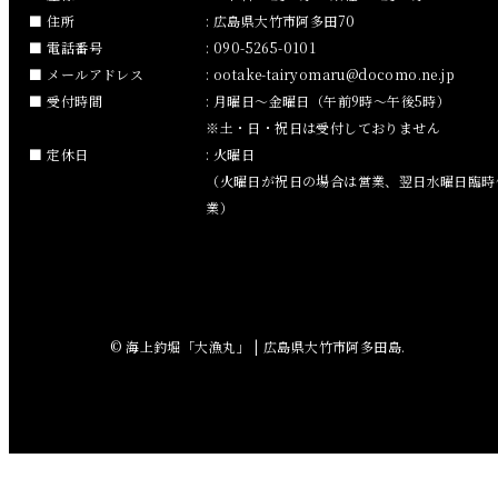
住所
: 広島県大竹市阿多田70
2018年11月
電話番号
: 090-5265-0101
メールアドレス
:
ootake-tairyomaru
docomo.ne.jp
2018年10月
受付時間
: 月曜日～金曜日（午前9時～午後5時）
※土・日・祝日は受付しておりません
2018年9月
定休日
: 火曜日
（火曜日が祝日の場合は営業、翌日水曜日臨時
2018年8月
業）
2018年7月
2018年6月
© 海上釣堀「大漁丸」 | 広島県大竹市阿多田島.
2018年5月
2018年4月
2018年3月