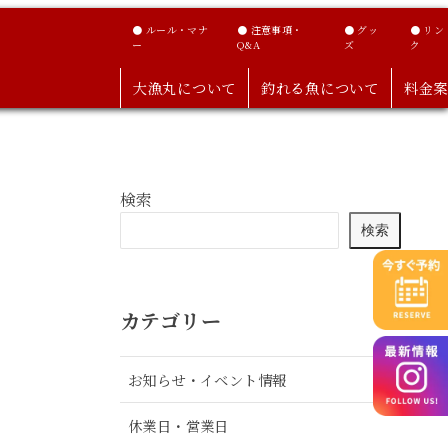
● ルール・マナ
● 注意事項・
● グッ
● リン
ー
Q&A
ズ
ク
大漁丸について
釣れる魚について
料金案
検索
検索
カテゴリー
お知らせ・イベント情報
休業日・営業日