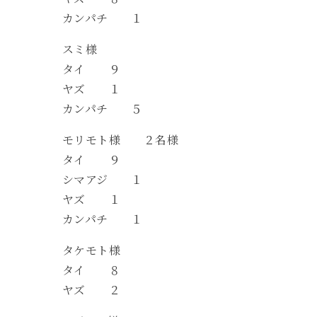
カンパチ １
スミ様
タイ ９
ヤズ １
カンパチ ５
モリモト様 ２名様
タイ ９
シマアジ １
ヤズ １
カンパチ １
タケモト様
タイ ８
ヤズ ２