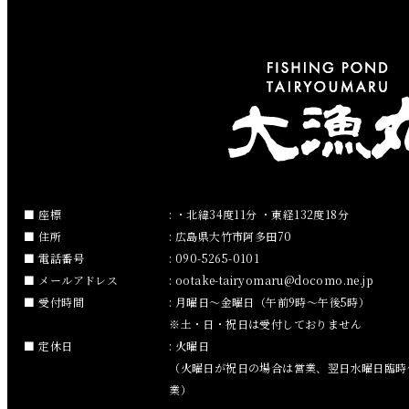
2019年4月
2019年3月
2019年2月
2019年1月
2018年12月
座標
: ・北緯34度11分 ・東経132度18分
住所
: 広島県大竹市阿多田70
2018年11月
電話番号
: 090-5265-0101
メールアドレス
:
ootake-tairyomaru
docomo.ne.jp
2018年10月
受付時間
: 月曜日～金曜日（午前9時～午後5時）
※土・日・祝日は受付しておりません
2018年9月
定休日
: 火曜日
（火曜日が祝日の場合は営業、翌日水曜日臨時
2018年8月
業）