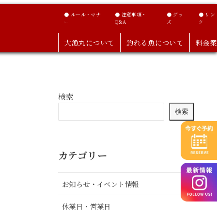
● ルール・マナ
● 注意事項・
● グッ
● リン
ー
Q&A
ズ
ク
大漁丸について
釣れる魚について
料金案
検索
検索
カテゴリー
お知らせ・イベント情報
休業日・営業日