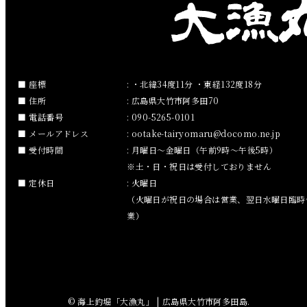
2019年2月
2019年1月
2018年12月
座標
: ・北緯34度11分 ・東経132度18分
住所
: 広島県大竹市阿多田70
2018年11月
電話番号
: 090-5265-0101
メールアドレス
:
ootake-tairyomaru
docomo.ne.jp
2018年10月
受付時間
: 月曜日～金曜日（午前9時～午後5時）
※土・日・祝日は受付しておりません
2018年9月
定休日
: 火曜日
（火曜日が祝日の場合は営業、翌日水曜日臨時
2018年8月
業）
2018年7月
2018年6月
© 海上釣堀「大漁丸」 | 広島県大竹市阿多田島.