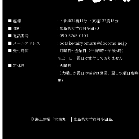
2019年1月
2018年12月
座標
: ・北緯34度11分 ・東経132度18分
住所
: 広島県大竹市阿多田70
2018年11月
電話番号
: 090-5265-0101
メールアドレス
:
ootake-tairyomaru
docomo.ne.jp
2018年10月
受付時間
: 月曜日～金曜日（午前9時～午後5時）
※土・日・祝日は受付しておりません
2018年9月
定休日
: 火曜日
（火曜日が祝日の場合は営業、翌日水曜日臨時
2018年8月
業）
2018年7月
2018年6月
© 海上釣堀「大漁丸」 | 広島県大竹市阿多田島.
2018年5月