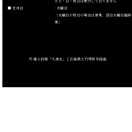
※土・日・祝日は受付しておりません
2018年9月
定休日
: 火曜日
（火曜日が祝日の場合は営業、翌日水曜日臨時
2018年8月
業）
2018年7月
2018年6月
© 海上釣堀「大漁丸」 | 広島県大竹市阿多田島.
2018年5月
2018年4月
2018年3月
2018年2月
2018年1月