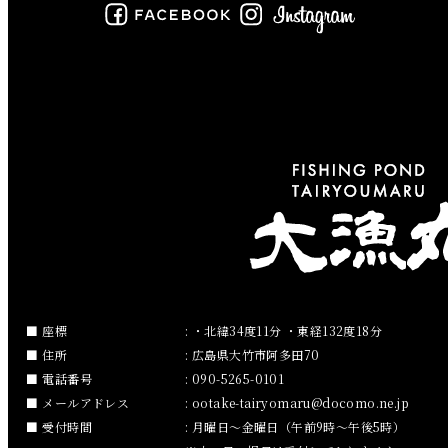
2019年6月
2019年5月
2019年4月
2019年3月
2019年2月
2019年1月
2018年12月
座標
: ・北緯34度11分 ・東経132度18分
住所
: 広島県大竹市阿多田70
2018年11月
電話番号
: 090-5265-0101
メールアドレス
:
ootake-tairyomaru
docomo.ne.jp
2018年10月
受付時間
: 月曜日～金曜日（午前9時～午後5時）