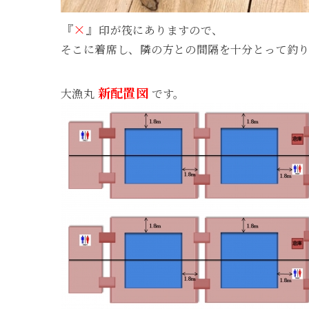
『
×
』
印が筏にありますので、
そこに着席し、隣の方との間隔を十分とって釣
新配置図
大漁丸
です。