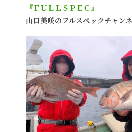
『ＦＵＬＬＳＰＥＣ』
山口美咲のフルスペックチャン