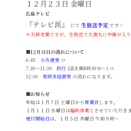
１２月２３日 金曜日
広島テレビ
『テレビ派』
生放送予定
にて
です！
＊天候次第ですが、生放送で大漁丸に中継が入り
■12月31日の流れについて
6:45
小方港発
⇒
7:30～11:30
釣行
(活き餌8時30分～) ⇒
12:30
発阿多田港発
の流れになります。
■お知らせ
年始は１月７日 土曜日から
営業
致します。
１月１１日 水曜日は
臨時休業
とさせていただき
受付開始日
は、１月５日 木曜日 午前９時～