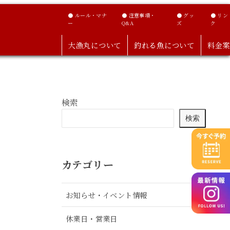
● ルール・マナ
● 注意事項・
● グッ
● リン
ー
Q&A
ズ
ク
大漁丸について
釣れる魚について
料金案
検索
検索
カテゴリー
お知らせ・イベント情報
休業日・営業日