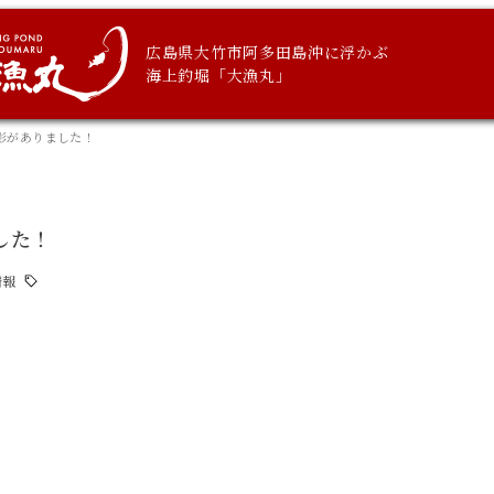
広島県大竹市阿多田島沖に浮かぶ
海上釣堀「大漁丸」
の撮影がありました！
ました！
情報