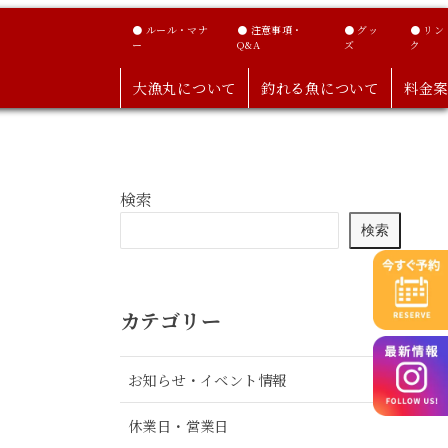
● ルール・マナ
● 注意事項・
● グッ
● リン
ー
Q&A
ズ
ク
大漁丸について
釣れる魚について
料金案
検索
検索
カテゴリー
お知らせ・イベント情報
休業日・営業日