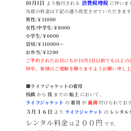
10月1日
消費税増税
より施行される
に伴いま
当店の料金は下記の通り改定させていただきます
男性:￥11000
女性/中学生:￥8000
小学生/￥6000
貸切/￥110000～
お弁当/￥1200
ご予約されたお日にちが10月1日以前でも以上
何卒、皆様のご理解を賜りますようお願い申し上
■ライフジャケットの着用
桟橋
から
筏
までの
船上
において、
ライフジャケット
の
着用
が
義務
付けられてお
３月１６日
より
ライフジャケット
の
レンタル
レンタル料金
２００円
は
です。