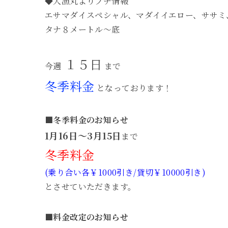
◆大漁丸よりプチ情報
エサマダイスペシャル、マダイイエロー、ササミ
タナ８メートル～底
１５日
今週
まで
冬季料金
となっております！
■冬季料金のお知らせ
1月16日～3月15日
まで
冬季料金
(乗り合い各￥1000引き/貸切￥10000引き)
とさせていただきます。
■料金改定のお知らせ