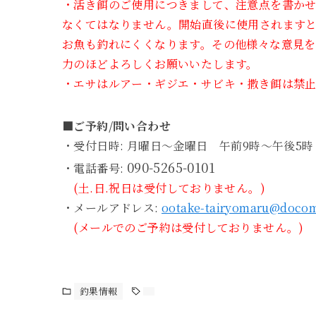
・活き餌のご使用につきまして、注意点を書か
なくてはなりません。開始直後に使用されます
お魚も釣れにくくなります。その他様々な意見
力のほどよろしくお願いいたします。
・エサはルアー・ギジエ・サビキ・撒き餌は禁
■ご予約/問い合わせ
・受付日時: 月曜日～金曜日 午前9時～午後5時
090-5265-0101
・電話番号:
(土.日.祝日は受付しておりません。)
・メールアドレス:
ootake-tairyomaru@docom
(メールでのご予約は受付しておりません。)
釣果情報