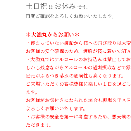
土日祝
お休み
は
です。
再度ご確認をよろしくお願いいたします。
＊大漁丸からお願い＊
・停まっていない渡船から筏への飛び降りは大変
お客様の安全確保のため、渡船が筏に着いてST
・大漁丸ではアルコールのお持込みは禁止して
しかし残念ながらアルコールの過剰摂取などで雰
足元がふらつき落水の危険性も高くなります。
ご来場いただくお客様皆様に楽しい１日を過ご
ます。
お客様がお気付きになられた場合も現場ＳＴＡ
よろしくお願いいたします。
・お客様の安全を第一に考慮するため、悪天候
ただきます。