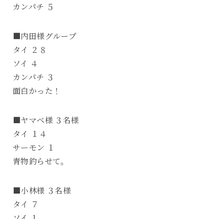
カンパチ ５
■内田様グループ
タイ ２８
ソイ ４
カンパチ ３
面白かった！
■ヤマベ様 ３名様
タイ １４
サーモン １
青物釣らせて。
■小林様 ３名様
タイ ７
ソイ １