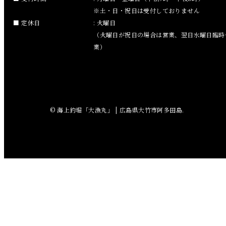
※土・日・祝日は受付しておりません
2018年9月
定休日
: 火曜日
（火曜日が祝日の場合は営業、翌日水曜日臨時
2018年8月
業）
2018年7月
2018年6月
© 海上釣堀「大漁丸」 | 広島県大竹市阿多田島.
2018年5月
2018年4月
2018年3月
2018年2月
2018年1月