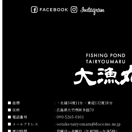
2019年7月
2019年6月
2019年5月
2019年4月
2019年3月
2019年2月
2019年1月
2018年12月
座標
: ・北緯34度11分 ・東経132度18分
住所
: 広島県大竹市阿多田70
2018年11月
電話番号
: 090-5265-0101
メールアドレス
:
ootake-tairyomaru
docomo.ne.jp
2018年10月
受付時間
: 月曜日～金曜日（午前9時～午後5時）