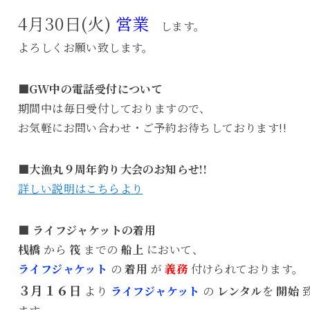
4月30日(火)
営業
します。
よろしくお願い致します。
■GW中の電話受付について
期間中は毎日受付しておりますので、
お気軽にお問い合わせ・ご予約お待ちしております!!
■大漁丸９周年釣り大会のお知らせ!!
詳しい説明はこちらより
■ ライフジャケットの着用
桟橋
から
筏
までの
船上
において、
ライフジャケット
の
着用
が
義務
付けられております。
３月１６日
より
ライフジャケット
の
レンタル
を
開始