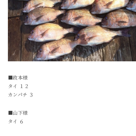
■政本様
タイ １２
カンパチ ３
■山下様
タイ ６