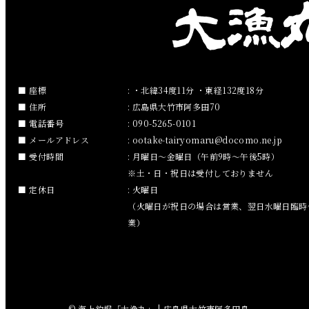
2019年2月
2019年1月
2018年12月
座標
: ・北緯34度11分 ・東経132度18分
住所
: 広島県大竹市阿多田70
2018年11月
電話番号
: 090-5265-0101
メールアドレス
:
ootake-tairyomaru
docomo.ne.jp
2018年10月
受付時間
: 月曜日～金曜日（午前9時～午後5時）
※土・日・祝日は受付しておりません
2018年9月
定休日
: 火曜日
（火曜日が祝日の場合は営業、翌日水曜日臨時
2018年8月
業）
2018年7月
2018年6月
© 海上釣堀「大漁丸」 | 広島県大竹市阿多田島.