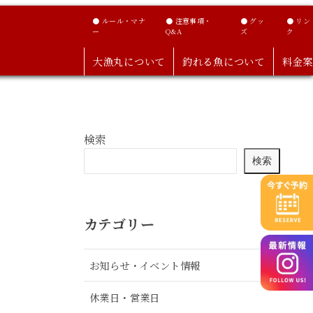
● ルール・マナ
● 注意事項・
● グッ
● リン
ー
Q&A
ズ
ク
大漁丸について
釣れる魚について
料金案
検索
検索
カテゴリー
お知らせ・イベント情報
休業日・営業日