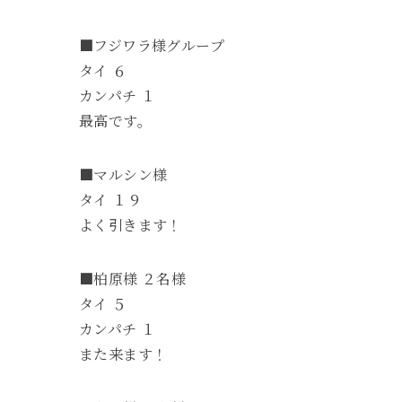
■フジワラ様グループ
タイ ６
カンパチ １
最高です。
■マルシン様
タイ １９
よく引きます！
■柏原様 ２名様
タイ ５
カンパチ １
また来ます！