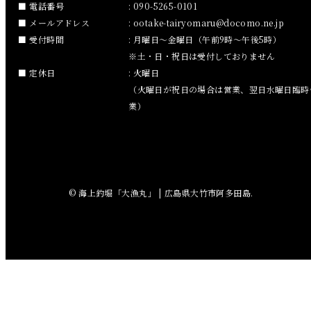
2018年11月
電話番号
: 090-5265-0101
メールアドレス
:
ootake-tairyomaru
docomo.ne.jp
2018年10月
受付時間
: 月曜日～金曜日（午前9時～午後5時）
※土・日・祝日は受付しておりません
2018年9月
定休日
: 火曜日
（火曜日が祝日の場合は営業、翌日水曜日臨時
2018年8月
業）
2018年7月
2018年6月
© 海上釣堀「大漁丸」 | 広島県大竹市阿多田島.
2018年5月
2018年4月
2018年3月
2018年2月