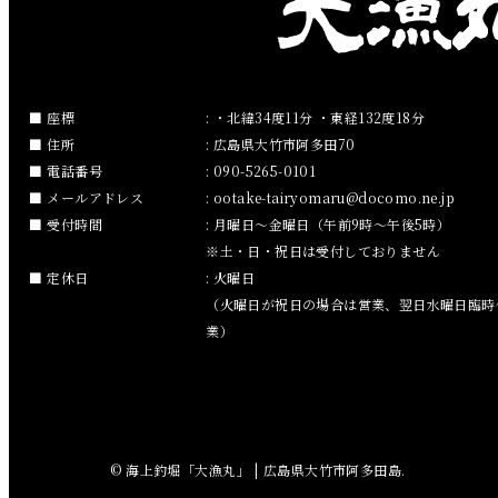
2019年2月
2019年1月
2018年12月
座標
: ・北緯34度11分 ・東経132度18分
住所
: 広島県大竹市阿多田70
2018年11月
電話番号
: 090-5265-0101
メールアドレス
:
ootake-tairyomaru
docomo.ne.jp
2018年10月
受付時間
: 月曜日～金曜日（午前9時～午後5時）
※土・日・祝日は受付しておりません
2018年9月
定休日
: 火曜日
（火曜日が祝日の場合は営業、翌日水曜日臨時
2018年8月
業）
2018年7月
2018年6月
© 海上釣堀「大漁丸」 | 広島県大竹市阿多田島.
2018年5月