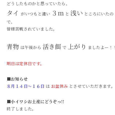
どうしたものかと思っていたら、
タイ
３ｍ
浅い
がいつもと違い
と
ところにいたの
で、
皆様苦戦されていました。
青物
活き餌
上がり
は午後から
で
ましたよー！
明日は定休日です。
■お知らせ
８月１４日～１６日
は
お盆休み
とさせていただきます
■小イワシお土産にどうぞっ!!
終了しました。