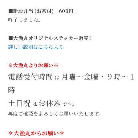
■新お弁当 (お茶付) 600円
終了しました。
■大漁丸オリジナルステッカー販売!!
詳しい説明はこちらより
※大漁丸よりお願い※
電話受付時間
月曜～金曜・９時～１
は
時
土日祝
お休み
は
です。
再度ご確認をよろしくお願いいたします。
＊大漁丸からお願い＊