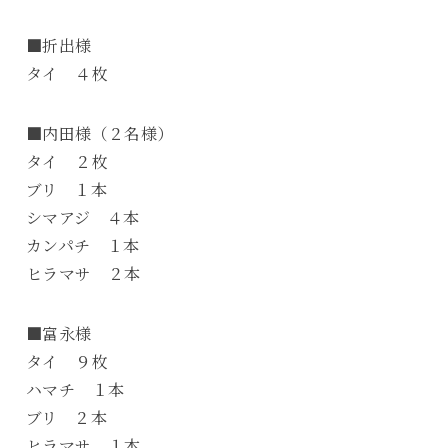
■折出様
タイ ４枚
■内田様（２名様）
タイ ２枚
ブリ １本
シマアジ ４本
カンパチ １本
ヒラマサ ２本
■富永様
タイ ９枚
ハマチ １本
ブリ ２本
ヒラマサ １本