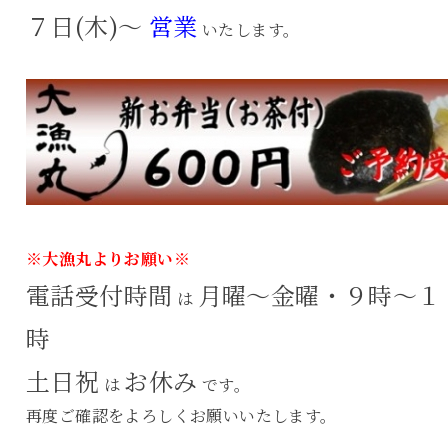
７日(木)～
営業
いたします。
※大漁丸よりお願い※
電話受付時間
月曜～金曜・９時～１
は
時
土日祝
お休み
は
です。
再度ご確認をよろしくお願いいたします。