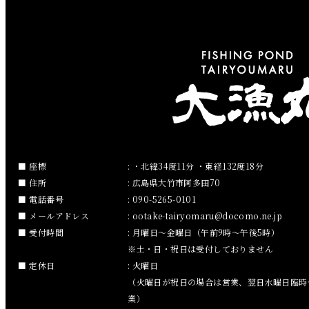
2019年4月
2019年3月
2019年2月
2019年1月
2018年12月
座標
: ・北緯34度11分 ・東経132度18分
住所
: 広島県大竹市阿多田70
2018年11月
電話番号
: 090-5265-0101
メールアドレス
:
ootake-tairyomaru
docomo.ne.jp
2018年10月
受付時間
: 月曜日～金曜日（午前9時～午後5時）
※土・日・祝日は受付しておりません
2018年9月
定休日
: 火曜日
（火曜日が祝日の場合は営業、翌日水曜日臨時
2018年8月
業）