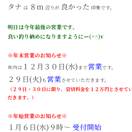
タナ
８ｍ
良かった
は
辺りが
印象です。
明日は今年最後の営業です。
良い釣り納めになりますようにー(^^)v
※年末営業のお知らせ※
１２月３０日(水)
営業
年内は
まで
です。
２９日(火)
営業
も
させていただきます。
（２９日・３０日に限り、貸切料金を１２万円とさせて
だきます。）
※年始営業のお知らせ※
１月６日(水)９時～
受付開始