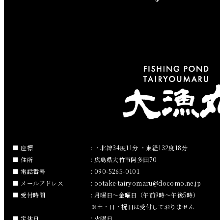
2019年6月
2019年5月
2019年4月
2019年3月
2019年2月
2019年1月
2018年12月
座標
: ・北緯34度11分 ・東経132度18分
住所
: 広島県大竹市阿多田70
2018年11月
電話番号
: 090-5265-0101
メールアドレス
:
ootake-tairyomaru
docomo.ne.jp
2018年10月
受付時間
: 月曜日～金曜日（午前9時～午後5時）
※土・日・祝日は受付しておりません
2018年9月
定休日
: 火曜日