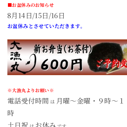
■お盆休みのお知らせ
8月14日/15日/16日
お盆休みとさせていただきます。
※大漁丸よりお願い※
電話受付時間
月曜～金曜・９時～１
は
時
土日祝
お休み
は
です。