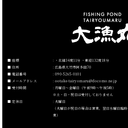
2019年4月
2019年3月
2019年2月
2019年1月
2018年12月
座標
: ・北緯34度11分 ・東経132度18分
住所
: 広島県大竹市阿多田70
2018年11月
電話番号
: 090-5265-0101
メールアドレス
:
ootake-tairyomaru
docomo.ne.jp
2018年10月
受付時間
: 月曜日～金曜日（午前9時～午後5時）
※土・日・祝日は受付しておりません
2018年9月
定休日
: 火曜日
（火曜日が祝日の場合は営業、翌日水曜日臨時
2018年8月
業）