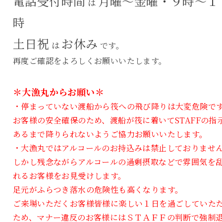
電話受付時間
月曜～金曜・９時～１
は
時
土日祝
お休み
は
です。
再度ご確認をよろしくお願いいたします。
＊大漁丸からお願い＊
・停まっていない渡船から筏への飛び降りは大変危険で
お客様の安全確保のため、渡船が筏に着いてSTAFFの指
あるまで降りられないようご協力お願いいたします。
・大漁丸ではアルコールのお持込みは禁止しておりませ
しかし残念ながらアルコールの過剰摂取などで雰囲気を
れるお客様をお見受けします。
足元がふらつき落水の危険性も高くなります。
ご来場いただくお客様皆様に楽しい１日を過ごしていた
ため、マナー違反のお客様にはＳＴＡＦＦの判断で強制