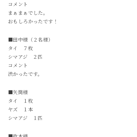
コメント
まぁまぁでした。
おもしろかったです！
■田中様（２名様）
タイ ７枚
シマアジ ２匹
コメント
渋かったです。
■矢筒様
タイ １枚
ヤズ １本
シマアジ １匹
■政本様