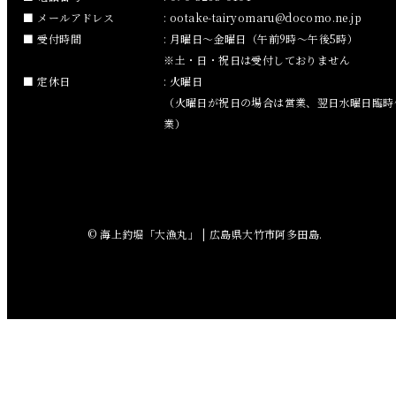
メールアドレス
:
ootake-tairyomaru
docomo.ne.jp
2018年10月
受付時間
: 月曜日～金曜日（午前9時～午後5時）
※土・日・祝日は受付しておりません
2018年9月
定休日
: 火曜日
（火曜日が祝日の場合は営業、翌日水曜日臨時
2018年8月
業）
2018年7月
2018年6月
© 海上釣堀「大漁丸」 | 広島県大竹市阿多田島.
2018年5月
2018年4月
2018年3月
2018年2月