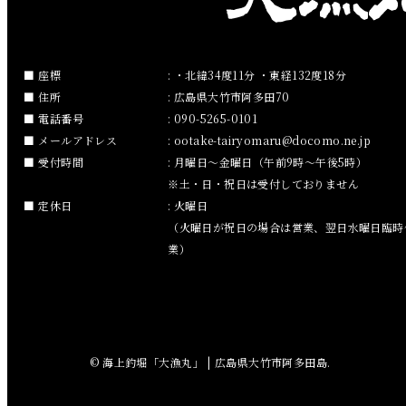
2019年1月
2018年12月
座標
: ・北緯34度11分 ・東経132度18分
住所
: 広島県大竹市阿多田70
2018年11月
電話番号
: 090-5265-0101
メールアドレス
:
ootake-tairyomaru
docomo.ne.jp
2018年10月
受付時間
: 月曜日～金曜日（午前9時～午後5時）
※土・日・祝日は受付しておりません
2018年9月
定休日
: 火曜日
（火曜日が祝日の場合は営業、翌日水曜日臨時
2018年8月
業）
2018年7月
2018年6月
© 海上釣堀「大漁丸」 | 広島県大竹市阿多田島.
2018年5月