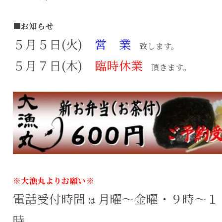
■お知らせ
５月５日(火)
営 業
致します。
５月７日(木)
臨時休業
頂きます。
※大漁丸よりお願い※
電話受付時間
月曜～金曜・９時～１
は
時