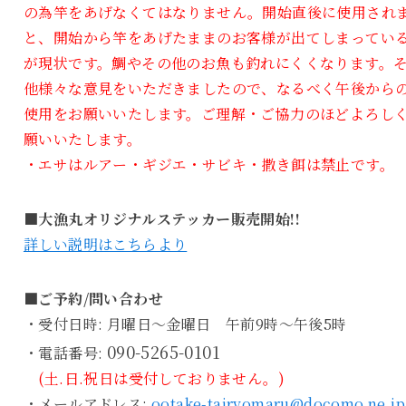
の為竿をあげなくてはなりません。開始直後に使用され
と、開始から竿をあげたままのお客様が出てしまってい
が現状です。鯛やその他のお魚も釣れにくくなります。
他様々な意見をいただきましたので、なるべく午後から
使用をお願いいたします。ご理解・ご協力のほどよろし
願いいたします。
・エサはルアー・ギジエ・サビキ・撒き餌は禁止です。
■大漁丸オリジナルステッカー販売開始!!
詳しい説明はこちらより
■ご予約/問い合わせ
・受付日時: 月曜日～金曜日 午前9時～午後5時
090-5265-0101
・電話番号:
(土.日.祝日は受付しておりません。)
・メールアドレス:
ootake-tairyomaru@docomo.ne.jp