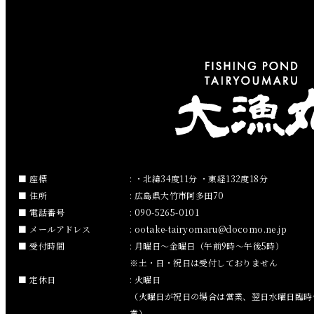
2019年5月
2019年4月
2019年3月
2019年2月
2019年1月
2018年12月
座標
: ・北緯34度11分 ・東経132度18分
住所
: 広島県大竹市阿多田70
2018年11月
電話番号
: 090-5265-0101
メールアドレス
:
ootake-tairyomaru
docomo.ne.jp
2018年10月
受付時間
: 月曜日～金曜日（午前9時～午後5時）
※土・日・祝日は受付しておりません
2018年9月
定休日
: 火曜日
（火曜日が祝日の場合は営業、翌日水曜日臨時
2018年8月
業）