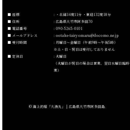
2018年12月
座標
: ・北緯34度11分 ・東経132度18分
住所
: 広島県大竹市阿多田70
2018年11月
電話番号
: 090-5265-0101
メールアドレス
:
ootake-tairyomaru
docomo.ne.jp
2018年10月
受付時間
: 月曜日～金曜日（午前9時～午後5時）
※土・日・祝日は受付しておりません
2018年9月
定休日
: 火曜日
（火曜日が祝日の場合は営業、翌日水曜日臨時
2018年8月
業）
2018年7月
2018年6月
© 海上釣堀「大漁丸」 | 広島県大竹市阿多田島.
2018年5月
2018年4月