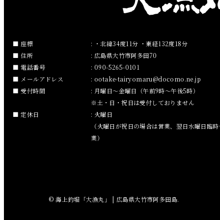
2019年1月
2018年12月
座標
: ・北緯34度11分 ・東経132度18分
住所
: 広島県大竹市阿多田70
2018年11月
電話番号
: 090-5265-0101
メールアドレス
:
ootake-tairyomaru
docomo.ne.jp
2018年10月
受付時間
: 月曜日～金曜日（午前9時～午後5時）
※土・日・祝日は受付しておりません
2018年9月
定休日
: 火曜日
（火曜日が祝日の場合は営業、翌日水曜日臨時
2018年8月
業）
2018年7月
2018年6月
© 海上釣堀「大漁丸」 | 広島県大竹市阿多田島.
2018年5月