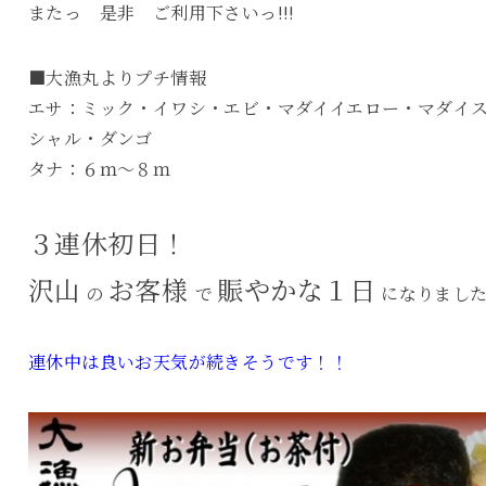
またっ 是非 ご利用下さいっ!!!
■大漁丸よりプチ情報
エサ：ミック・イワシ・エビ・マダイイエロー・マダイ
シャル・ダンゴ
タナ：６ｍ～８ｍ
３連休初日！
沢山
お客様
賑やかな１日
の
で
になりまし
連休中は良いお天気が続きそうです！！